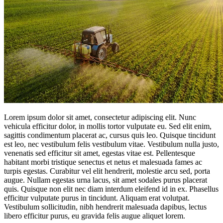
Lorem ipsum dolor sit amet, consectetur adipiscing elit. Nunc
vehicula efficitur dolor, in mollis tortor vulputate eu. Sed elit enim,
sagittis condimentum placerat ac, cursus quis leo. Quisque tincidunt
est leo, nec vestibulum felis vestibulum vitae. Vestibulum nulla justo,
venenatis sed efficitur sit amet, egestas vitae est. Pellentesque
habitant morbi tristique senectus et netus et malesuada fames ac
turpis egestas. Curabitur vel elit hendrerit, molestie arcu sed, porta
augue. Nullam egestas urna lacus, sit amet sodales purus placerat
quis. Quisque non elit nec diam interdum eleifend id in ex. Phasellus
efficitur vulputate purus in tincidunt. Aliquam erat volutpat.
Vestibulum sollicitudin, nibh hendrerit malesuada dapibus, lectus
libero efficitur purus, eu gravida felis augue aliquet lorem.