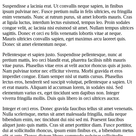
Suspendisse a lacinia erat. Ut convallis neque sapien, in finibus
ipsum pulvinar nec. Fusce pretium nulla in felis ultricies, eu fringilla
enim venenatis. Nunc at rutrum purus, sit amet lobortis mauris. Cras
at ligula luctus, interdum lectus euismod, tempus leo. Proin sodales
congue velit, ac lacinia nisi euismod sit amet. Nullam tempus ultrices
sagittis. Donec et orci eu felis venenatis lobortis vitae at neque.
Mauris ultricies convallis sapien, eget maximus arcu laoreet quis.
Donec sit amet elementum neque.
Pellentesque et sapien justo. Suspendisse pellentesque, nunc at
pretium mattis, leo orci blandit erat, pharetra facilisis nibh mauris
vitae purus. Phasellus vitae eros at velit auctor rhoncus quis at justo.
Nam pulvinar tortor nec efficitur viverra. Morbi gravida et eros
imperdiet congue. Etiam semper nisl ut mattis cursus. Phasellus
lectus eros, hendrerit sed suscipit volutpat, pellentesque a sapien. Ut
et erat mauris. Aliquam id accumsan lorem, in sodales nisi. Sed
elementum varius ex, eget tincidunt sem dapibus non. Integer
viverra fringilla mollis. Duis quis libero in orci ultrices auctor.
Integer et orci eros. Donec gravida faucibus tellus sit amet venenatis.
Nulla scelerisque, metus sit amet malesuada fringilla, nulla neque
bibendum enim, nec tincidunt dui nisi sed mi. Praesent faucibus
aliquet justo quis mattis. Cras sit amet porttitor diam. Fusce porttitor,
dui at sollicitudin rhoncus, ipsum enim finibus ex, a bibendum metus
elit at ante. Donec dictum libero commodo pulvinar sollicitudin.