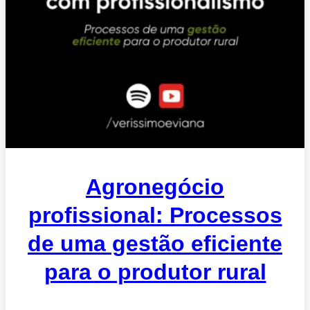
Agronegócio
profissional: Processos
de uma gestão eficiente
para o produtor rural