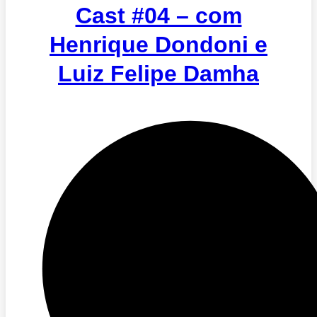
Cast #04 – com
Henrique Dondoni e
Luiz Felipe Damha