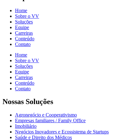
Home
Sobre o VV
Soluções
Equipe
Carreiras
Conteúdo
Contato
Home
Sobre o VV
Soluções
Equipe
Carreiras
Conteúdo
Contato
Nossas Soluções
Agronegócio e Cooperativismo
Empresas familiares / Family Office
Imobiliário
Negócios Inovadores e Ecossistema de Startups
Saúde e Direito dos Médicos